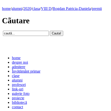
home
/
alumni
/
2020
/
clasa
/
VIII D
/
Bogdan Patricia-Daniela
/
premii
Cãutare
home
despre noi
admitere
Învăţământ primar
clase
alumni
profesori
link-uri
galerie foto
proiecte
bibliotecă
contact