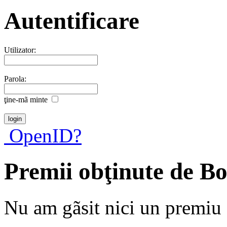
Autentificare
Utilizator:
Parola:
ţine-mã minte
OpenID?
Premii obţinute de B
Nu am gãsit nici un premiu a