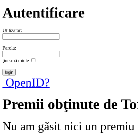
Autentificare
Utilizator:
Parola:
ţine-mã minte
OpenID?
Premii obţinute de T
Nu am gãsit nici un premiu a