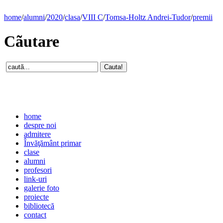
home
/
alumni
/
2020
/
clasa
/
VIII C
/
Tomsa-Holtz Andrei-Tudor
/
premii
Cãutare
home
despre noi
admitere
Învăţământ primar
clase
alumni
profesori
link-uri
galerie foto
proiecte
bibliotecă
contact