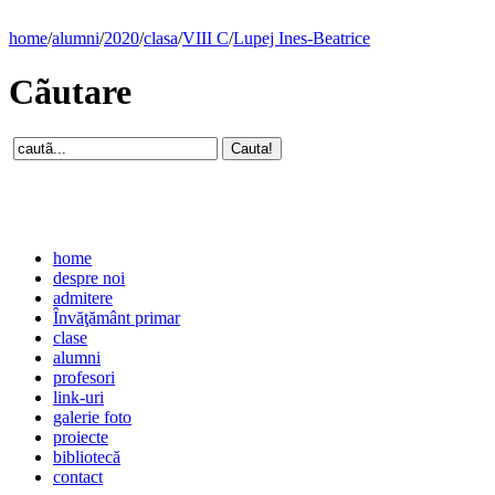
home
/
alumni
/
2020
/
clasa
/
VIII C
/
Lupej Ines-Beatrice
Cãutare
home
despre noi
admitere
Învăţământ primar
clase
alumni
profesori
link-uri
galerie foto
proiecte
bibliotecă
contact