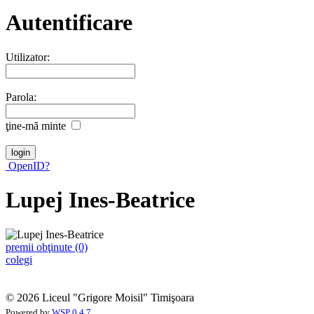
Autentificare
Utilizator:
Parola:
ţine-mã minte
OpenID?
Lupej Ines-Beatrice
premii obţinute (0)
colegi
© 2026 Liceul "Grigore Moisil" Timişoara
Powered by
WSP 0.4.7