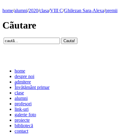
home
/
alumni
/
2020
/
clasa
/
VIII C
/
Ghilezan Sara-Alexa
/
premii
Cãutare
home
despre noi
admitere
Învăţământ primar
clase
alumni
profesori
link-uri
galerie foto
proiecte
bibliotecă
contact