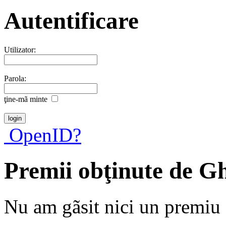
Autentificare
Utilizator:
Parola:
ţine-mã minte
OpenID?
Premii obţinute de G
Nu am gãsit nici un premiu a