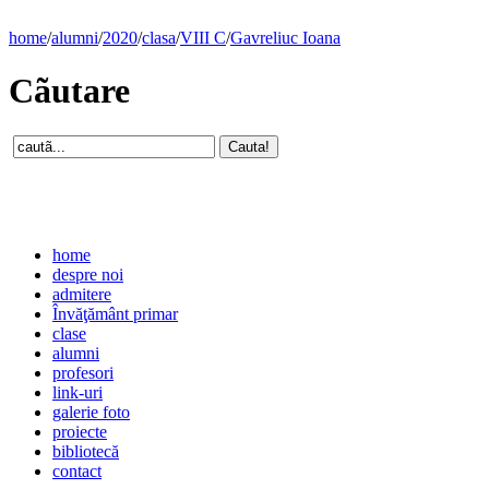
home
/
alumni
/
2020
/
clasa
/
VIII C
/
Gavreliuc Ioana
Cãutare
home
despre noi
admitere
Învăţământ primar
clase
alumni
profesori
link-uri
galerie foto
proiecte
bibliotecă
contact