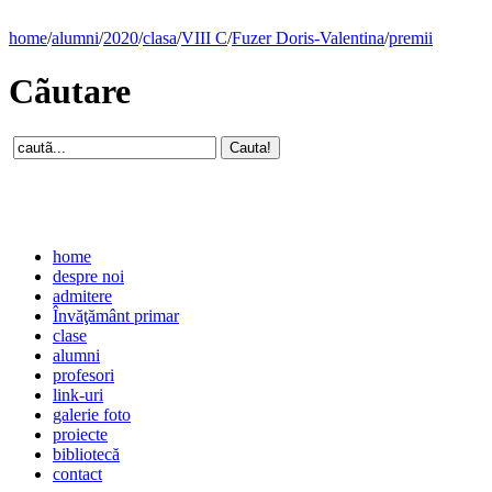
home
/
alumni
/
2020
/
clasa
/
VIII C
/
Fuzer Doris-Valentina
/
premii
Cãutare
home
despre noi
admitere
Învăţământ primar
clase
alumni
profesori
link-uri
galerie foto
proiecte
bibliotecă
contact