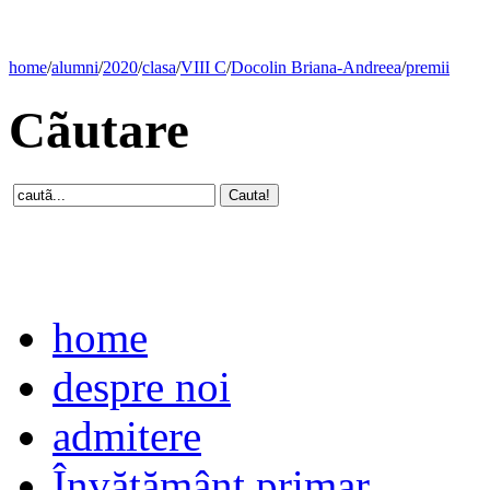
home
/
alumni
/
2020
/
clasa
/
VIII C
/
Docolin Briana-Andreea
/
premii
Cãutare
home
despre noi
admitere
Învăţământ primar