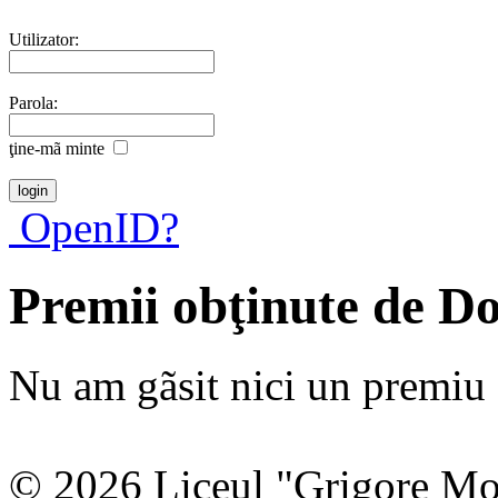
Utilizator:
Parola:
ţine-mã minte
OpenID?
Premii obţinute de D
Nu am gãsit nici un premiu a
© 2026 Liceul "Grigore Moi