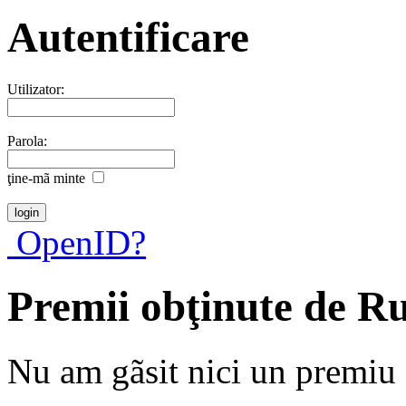
Autentificare
Utilizator:
Parola:
ţine-mã minte
OpenID?
Premii obţinute de R
Nu am gãsit nici un premiu a