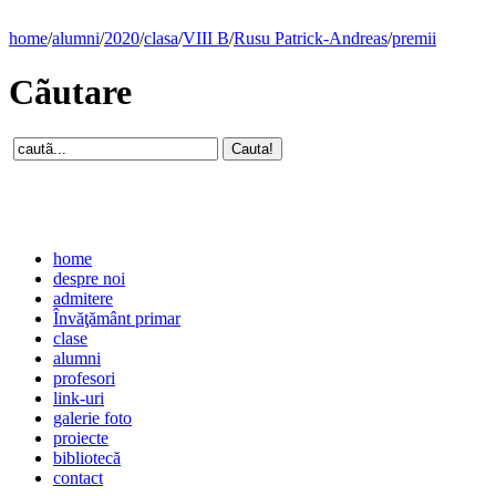
home
/
alumni
/
2020
/
clasa
/
VIII B
/
Rusu Patrick-Andreas
/
premii
Cãutare
home
despre noi
admitere
Învăţământ primar
clase
alumni
profesori
link-uri
galerie foto
proiecte
bibliotecă
contact