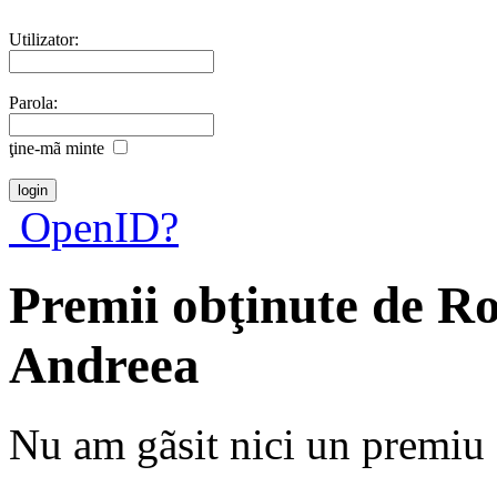
Utilizator:
Parola:
ţine-mã minte
OpenID?
Premii obţinute de 
Andreea
Nu am gãsit nici un premiu a