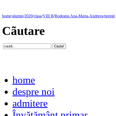
home
/
alumni
/
2020
/
clasa
/
VIII B
/
Rodeanu Ana-Maria-Andreea
/
premii
Cãutare
home
despre noi
admitere
Învăţământ primar