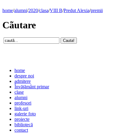
home
/
alumni
/
2020
/
clasa
/
VIII B
/
Predut Alexia
/
premii
Cãutare
home
despre noi
admitere
Învăţământ primar
clase
alumni
profesori
link-uri
galerie foto
proiecte
bibliotecă
contact