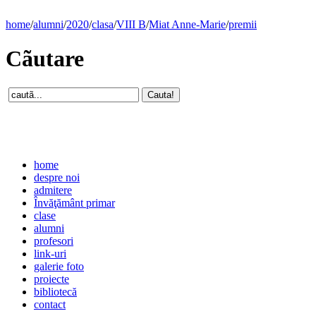
home
/
alumni
/
2020
/
clasa
/
VIII B
/
Miat Anne-Marie
/
premii
Cãutare
home
despre noi
admitere
Învăţământ primar
clase
alumni
profesori
link-uri
galerie foto
proiecte
bibliotecă
contact