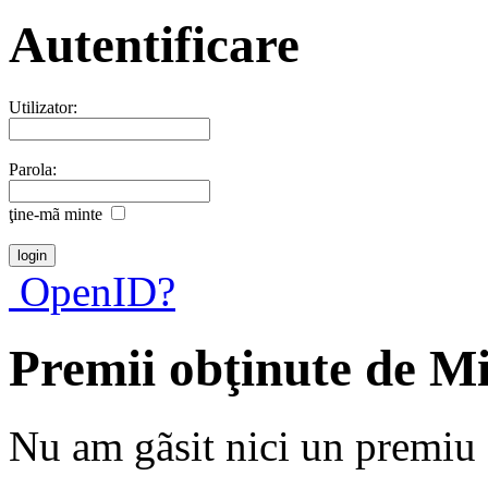
Autentificare
Utilizator:
Parola:
ţine-mã minte
OpenID?
Premii obţinute de M
Nu am gãsit nici un premiu a