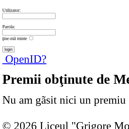
Utilizator:
Parola:
ţine-mã minte
OpenID?
Premii obţinute de M
Nu am gãsit nici un premiu a
© 2026 Liceul "Grigore Moi