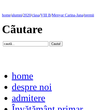
home
/
alumni
/
2020
/
clasa
/
VIII B
/
Menyar Carina-Jana
/
premii
Cãutare
home
despre noi
admitere
Învăţământ primar