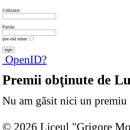
Utilizator:
Parola:
ţine-mã minte
OpenID?
Premii obţinute de L
Nu am gãsit nici un premiu a
© 2026 Liceul "Grigore Moi