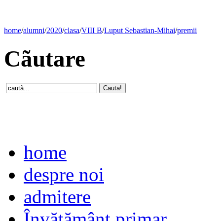
home
/
alumni
/
2020
/
clasa
/
VIII B
/
Luput Sebastian-Mihai
/
premii
Cãutare
home
despre noi
admitere
Învăţământ primar