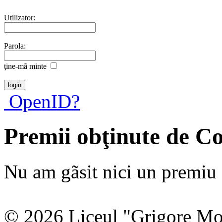
Utilizator:
Parola:
ţine-mã minte
OpenID?
Premii obţinute de C
Nu am gãsit nici un premiu a
© 2026 Liceul "Grigore Moi