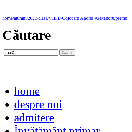
home
/
alumni
/
2020
/
clasa
/
VIII B
/
Cojocaru Andrei-Alexandru
/
premii
Cãutare
home
despre noi
admitere
Învăţământ primar