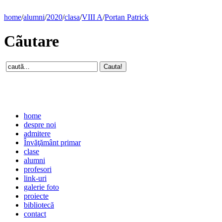
home
/
alumni
/
2020
/
clasa
/
VIII A
/
Portan Patrick
Cãutare
home
despre noi
admitere
Învăţământ primar
clase
alumni
profesori
link-uri
galerie foto
proiecte
bibliotecă
contact