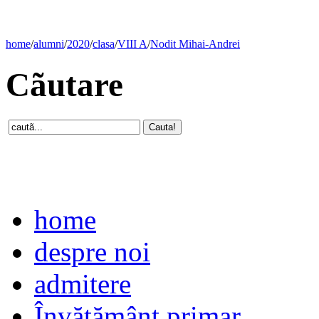
home
/
alumni
/
2020
/
clasa
/
VIII A
/
Nodit Mihai-Andrei
Cãutare
home
despre noi
admitere
Învăţământ primar