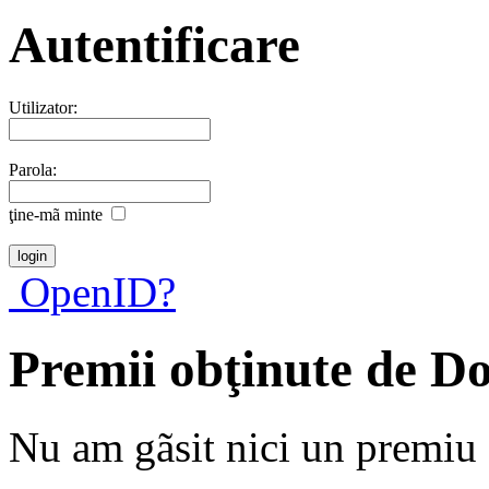
Autentificare
Utilizator:
Parola:
ţine-mã minte
OpenID?
Premii obţinute de D
Nu am gãsit nici un premiu a