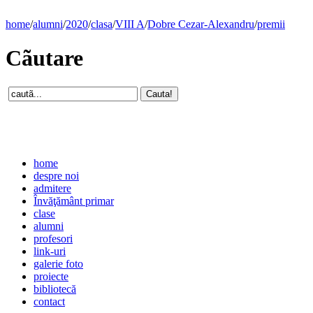
home
/
alumni
/
2020
/
clasa
/
VIII A
/
Dobre Cezar-Alexandru
/
premii
Cãutare
home
despre noi
admitere
Învăţământ primar
clase
alumni
profesori
link-uri
galerie foto
proiecte
bibliotecă
contact