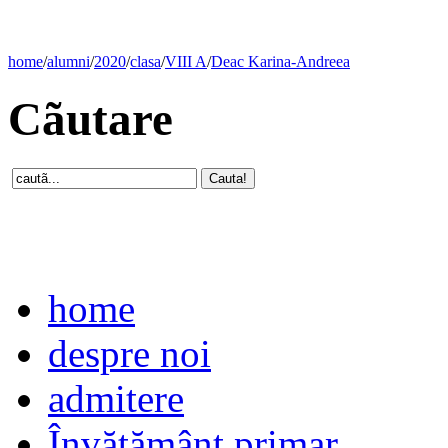
home
/
alumni
/
2020
/
clasa
/
VIII A
/
Deac Karina-Andreea
Cãutare
home
despre noi
admitere
Învăţământ primar