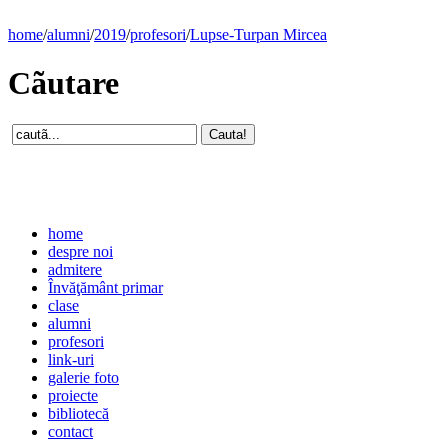
home
/
alumni
/
2019
/
profesori
/
Lupse-Turpan Mircea
Cãutare
home
despre noi
admitere
Învăţământ primar
clase
alumni
profesori
link-uri
galerie foto
proiecte
bibliotecă
contact