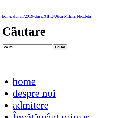
home
/
alumni
/
2019
/
clasa
/
XII E
/
Utica Milana-Nicoleta
Cãutare
home
despre noi
admitere
Învăţământ primar