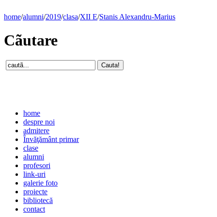
home
/
alumni
/
2019
/
clasa
/
XII E
/
Stanis Alexandru-Marius
Cãutare
home
despre noi
admitere
Învăţământ primar
clase
alumni
profesori
link-uri
galerie foto
proiecte
bibliotecă
contact