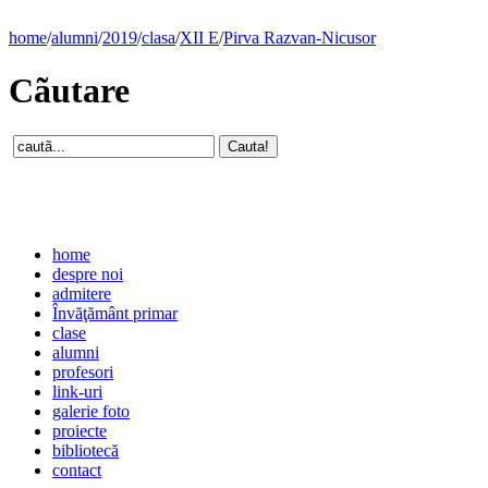
home
/
alumni
/
2019
/
clasa
/
XII E
/
Pirva Razvan-Nicusor
Cãutare
home
despre noi
admitere
Învăţământ primar
clase
alumni
profesori
link-uri
galerie foto
proiecte
bibliotecă
contact