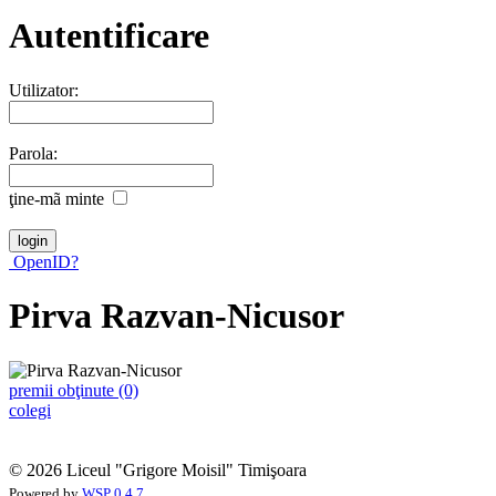
Autentificare
Utilizator:
Parola:
ţine-mã minte
OpenID?
Pirva Razvan-Nicusor
premii obţinute (0)
colegi
© 2026 Liceul "Grigore Moisil" Timişoara
Powered by
WSP 0.4.7