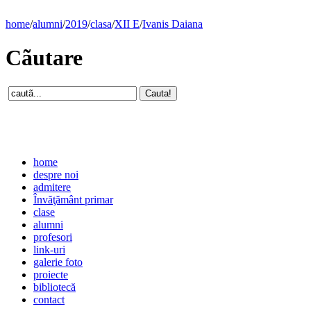
home
/
alumni
/
2019
/
clasa
/
XII E
/
Ivanis Daiana
Cãutare
home
despre noi
admitere
Învăţământ primar
clase
alumni
profesori
link-uri
galerie foto
proiecte
bibliotecă
contact