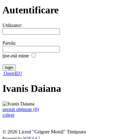
Autentificare
Utilizator:
Parola:
ţine-mã minte
OpenID?
Ivanis Daiana
premii obţinute (0)
colegi
© 2026 Liceul "Grigore Moisil" Timişoara
Powered by
WSP 0.4.7