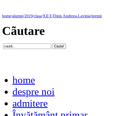
home
/
alumni
/
2019
/
clasa
/
XII E
/
Dinis Andreea-Lavinia
/
premii
Cãutare
home
despre noi
admitere
Învăţământ primar