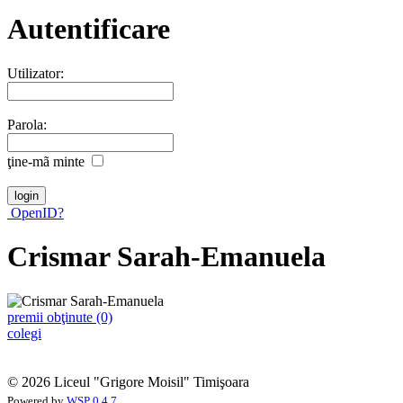
Autentificare
Utilizator:
Parola:
ţine-mã minte
OpenID?
Crismar Sarah-Emanuela
premii obţinute (0)
colegi
© 2026 Liceul "Grigore Moisil" Timişoara
Powered by
WSP 0.4.7