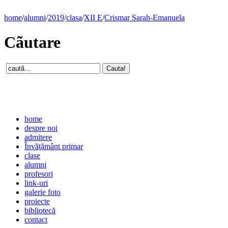
home
/
alumni
/
2019
/
clasa
/
XII E
/
Crismar Sarah-Emanuela
Cãutare
home
despre noi
admitere
Învăţământ primar
clase
alumni
profesori
link-uri
galerie foto
proiecte
bibliotecă
contact