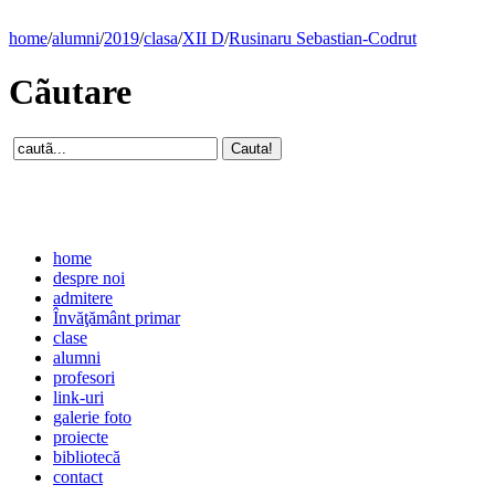
home
/
alumni
/
2019
/
clasa
/
XII D
/
Rusinaru Sebastian-Codrut
Cãutare
home
despre noi
admitere
Învăţământ primar
clase
alumni
profesori
link-uri
galerie foto
proiecte
bibliotecă
contact