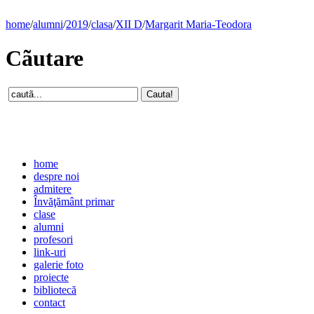
home
/
alumni
/
2019
/
clasa
/
XII D
/
Margarit Maria-Teodora
Cãutare
home
despre noi
admitere
Învăţământ primar
clase
alumni
profesori
link-uri
galerie foto
proiecte
bibliotecă
contact