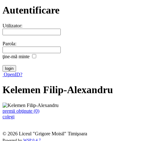
Autentificare
Utilizator:
Parola:
ţine-mã minte
OpenID?
Kelemen Filip-Alexandru
premii obţinute (0)
colegi
© 2026 Liceul "Grigore Moisil" Timişoara
Powered by
WSP 0.4.7