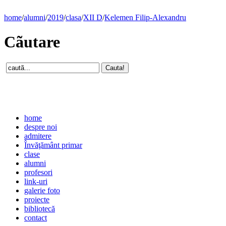
home
/
alumni
/
2019
/
clasa
/
XII D
/
Kelemen Filip-Alexandru
Cãutare
home
despre noi
admitere
Învăţământ primar
clase
alumni
profesori
link-uri
galerie foto
proiecte
bibliotecă
contact