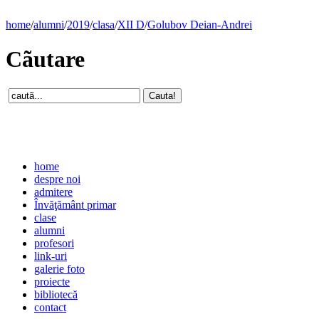
home
/
alumni
/
2019
/
clasa
/
XII D
/
Golubov Deian-Andrei
Cãutare
home
despre noi
admitere
Învăţământ primar
clase
alumni
profesori
link-uri
galerie foto
proiecte
bibliotecă
contact