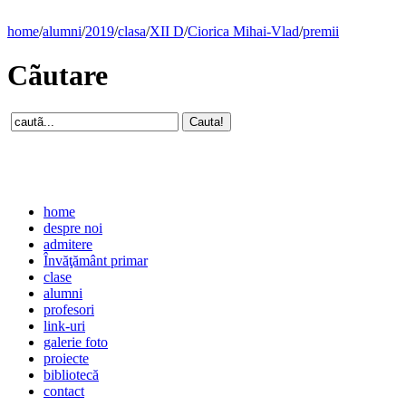
home
/
alumni
/
2019
/
clasa
/
XII D
/
Ciorica Mihai-Vlad
/
premii
Cãutare
home
despre noi
admitere
Învăţământ primar
clase
alumni
profesori
link-uri
galerie foto
proiecte
bibliotecă
contact