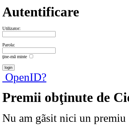
Autentificare
Utilizator:
Parola:
ţine-mã minte
OpenID?
Premii obţinute de C
Nu am gãsit nici un premiu a