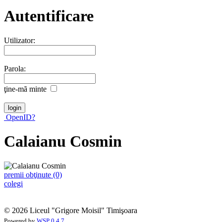
Autentificare
Utilizator:
Parola:
ţine-mã minte
OpenID?
Calaianu Cosmin
premii obţinute (0)
colegi
© 2026 Liceul "Grigore Moisil" Timişoara
Powered by
WSP 0.4.7