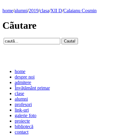
home
/
alumni
/
2019
/
clasa
/
XII D
/
Calaianu Cosmin
Cãutare
home
despre noi
admitere
Învăţământ primar
clase
alumni
profesori
link-uri
galerie foto
proiecte
bibliotecă
contact