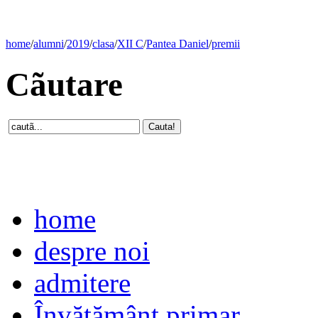
home
/
alumni
/
2019
/
clasa
/
XII C
/
Pantea Daniel
/
premii
Cãutare
home
despre noi
admitere
Învăţământ primar