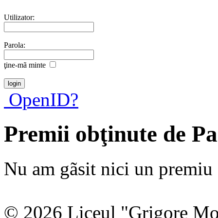
Utilizator:
Parola:
ţine-mã minte
OpenID?
Premii obţinute de Pa
Nu am gãsit nici un premiu a
© 2026 Liceul "Grigore Moi