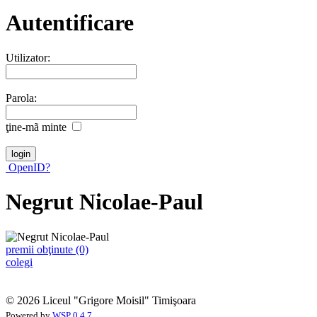
Autentificare
Utilizator:
Parola:
ţine-mã minte
OpenID?
Negrut Nicolae-Paul
premii obţinute (0)
colegi
© 2026 Liceul "Grigore Moisil" Timişoara
Powered by
WSP 0.4.7