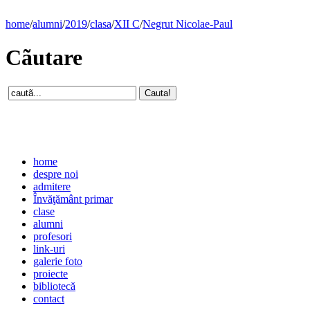
home
/
alumni
/
2019
/
clasa
/
XII C
/
Negrut Nicolae-Paul
Cãutare
home
despre noi
admitere
Învăţământ primar
clase
alumni
profesori
link-uri
galerie foto
proiecte
bibliotecă
contact