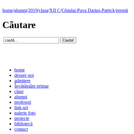
home
/
alumni
/
2019
/
clasa
/
XII C
/
Ghiulai-Pava Darius-Patrick
/
premii
Cãutare
home
despre noi
admitere
Învăţământ primar
clase
alumni
profesori
link-uri
galerie foto
proiecte
bibliotecă
contact