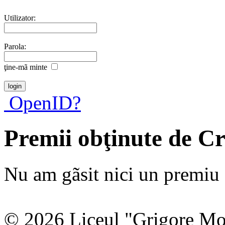
Utilizator:
Parola:
ţine-mã minte
OpenID?
Premii obţinute de C
Nu am gãsit nici un premiu a
© 2026 Liceul "Grigore Moi