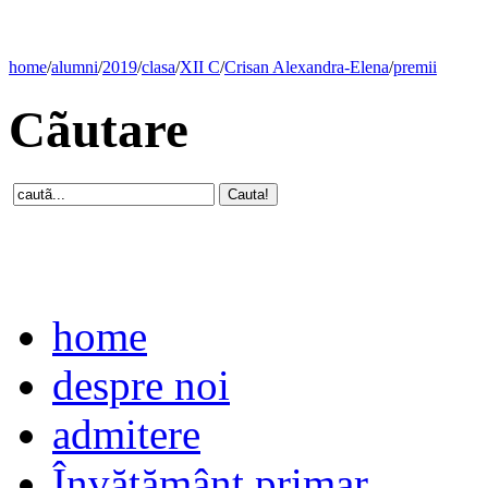
home
/
alumni
/
2019
/
clasa
/
XII C
/
Crisan Alexandra-Elena
/
premii
Cãutare
home
despre noi
admitere
Învăţământ primar