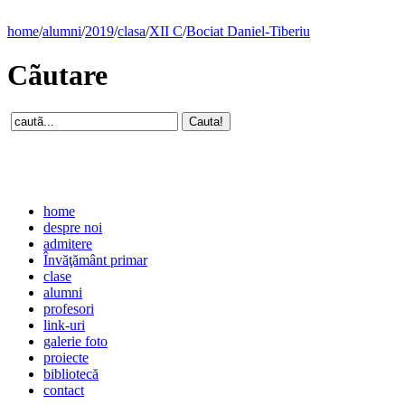
home
/
alumni
/
2019
/
clasa
/
XII C
/
Bociat Daniel-Tiberiu
Cãutare
home
despre noi
admitere
Învăţământ primar
clase
alumni
profesori
link-uri
galerie foto
proiecte
bibliotecă
contact