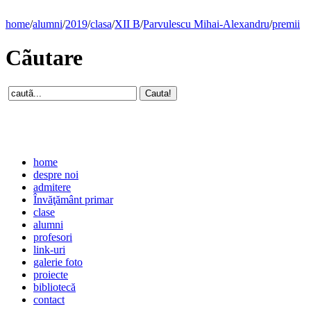
home
/
alumni
/
2019
/
clasa
/
XII B
/
Parvulescu Mihai-Alexandru
/
premii
Cãutare
home
despre noi
admitere
Învăţământ primar
clase
alumni
profesori
link-uri
galerie foto
proiecte
bibliotecă
contact