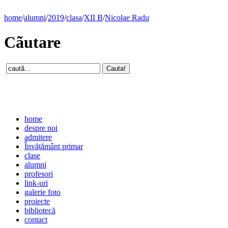
home
/
alumni
/
2019
/
clasa
/
XII B
/
Nicolae Radu
Cãutare
home
despre noi
admitere
Învăţământ primar
clase
alumni
profesori
link-uri
galerie foto
proiecte
bibliotecă
contact