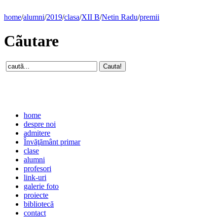
home
/
alumni
/
2019
/
clasa
/
XII B
/
Netin Radu
/
premii
Cãutare
home
despre noi
admitere
Învăţământ primar
clase
alumni
profesori
link-uri
galerie foto
proiecte
bibliotecă
contact