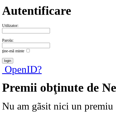
Autentificare
Utilizator:
Parola:
ţine-mã minte
OpenID?
Premii obţinute de N
Nu am gãsit nici un premiu a