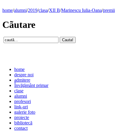
home
/
alumni
/
2019
/
clasa
/
XII B
/
Marinescu Iulia-Oana
/
premii
Cãutare
home
despre noi
admitere
Învăţământ primar
clase
alumni
profesori
link-uri
galerie foto
proiecte
bibliotecă
contact