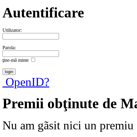
Autentificare
Utilizator:
Parola:
ţine-mã minte
OpenID?
Premii obţinute de M
Nu am gãsit nici un premiu a