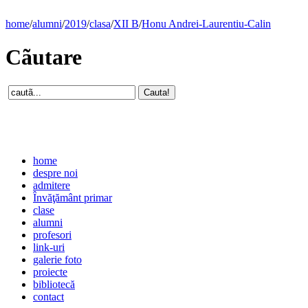
home
/
alumni
/
2019
/
clasa
/
XII B
/
Honu Andrei-Laurentiu-Calin
Cãutare
home
despre noi
admitere
Învăţământ primar
clase
alumni
profesori
link-uri
galerie foto
proiecte
bibliotecă
contact