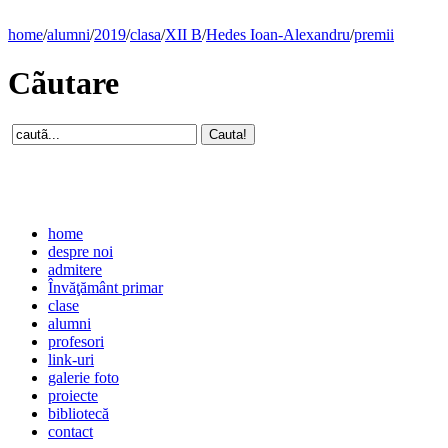
home
/
alumni
/
2019
/
clasa
/
XII B
/
Hedes Ioan-Alexandru
/
premii
Cãutare
home
despre noi
admitere
Învăţământ primar
clase
alumni
profesori
link-uri
galerie foto
proiecte
bibliotecă
contact