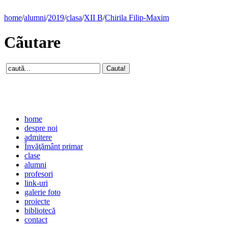
home
/
alumni
/
2019
/
clasa
/
XII B
/
Chirila Filip-Maxim
Cãutare
home
despre noi
admitere
Învăţământ primar
clase
alumni
profesori
link-uri
galerie foto
proiecte
bibliotecă
contact