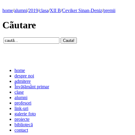
home
/
alumni
/
2019
/
clasa
/
XII B
/
Ceviker Sinan-Deniz
/
premii
Cãutare
home
despre noi
admitere
Învăţământ primar
clase
alumni
profesori
link-uri
galerie foto
proiecte
bibliotecă
contact