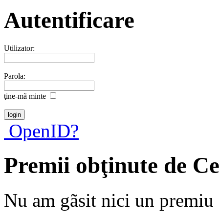
Autentificare
Utilizator:
Parola:
ţine-mã minte
OpenID?
Premii obţinute de C
Nu am gãsit nici un premiu a