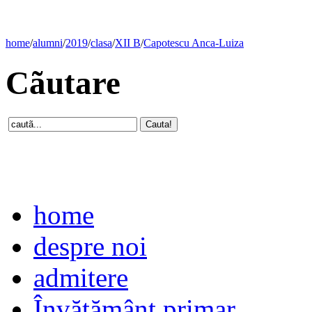
home
/
alumni
/
2019
/
clasa
/
XII B
/
Capotescu Anca-Luiza
Cãutare
home
despre noi
admitere
Învăţământ primar