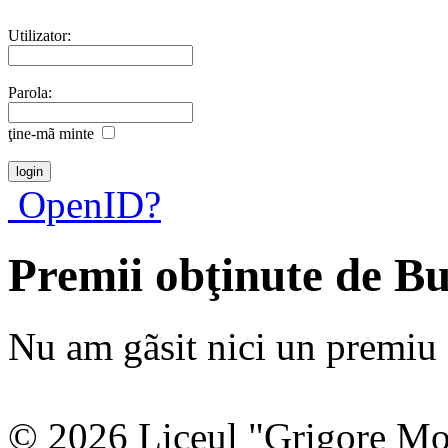
Utilizator:
Parola:
ţine-mã minte
OpenID?
Premii obţinute de Bu
Nu am gãsit nici un premiu a
© 2026 Liceul "Grigore Moi