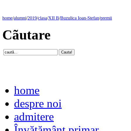
home
/
alumni
/
2019
/
clasa
/
XII B
/
Buzulica Ioan-Stefan
/
premii
Cãutare
home
despre noi
admitere
Învăţământ primar