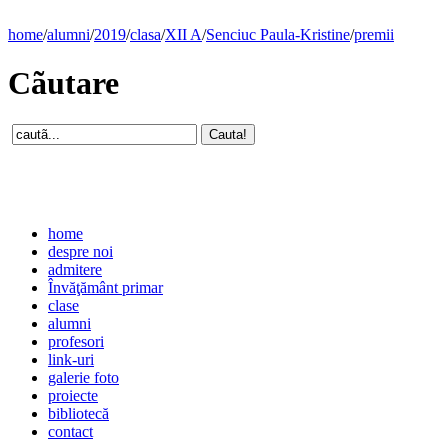
home
/
alumni
/
2019
/
clasa
/
XII A
/
Senciuc Paula-Kristine
/
premii
Cãutare
home
despre noi
admitere
Învăţământ primar
clase
alumni
profesori
link-uri
galerie foto
proiecte
bibliotecă
contact