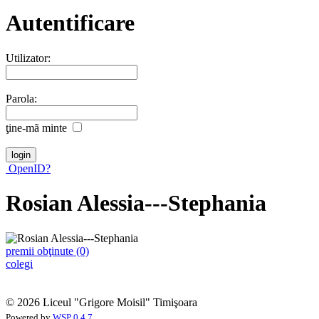
Autentificare
Utilizator:
Parola:
ţine-mã minte
OpenID?
Rosian Alessia---Stephania
premii obţinute (0)
colegi
© 2026 Liceul "Grigore Moisil" Timişoara
Powered by
WSP 0.4.7