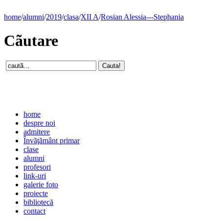
home
/
alumni
/
2019
/
clasa
/
XII A
/
Rosian Alessia---Stephania
Cãutare
home
despre noi
admitere
Învăţământ primar
clase
alumni
profesori
link-uri
galerie foto
proiecte
bibliotecă
contact