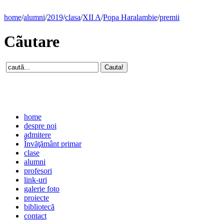
home
/
alumni
/
2019
/
clasa
/
XII A
/
Popa Haralambie
/
premii
Cãutare
home
despre noi
admitere
Învăţământ primar
clase
alumni
profesori
link-uri
galerie foto
proiecte
bibliotecă
contact