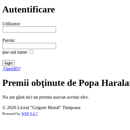
Autentificare
Utilizator:
Parola:
ţine-mã minte
OpenID?
Premii obţinute de Popa Haral
Nu am gãsit nici un premiu asociat acestui elev.
© 2026 Liceul "Grigore Moisil" Timişoara
Powered by
WSP 0.4.7