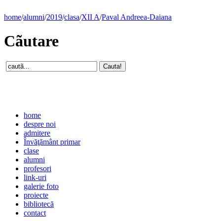
home
/
alumni
/
2019
/
clasa
/
XII A
/
Paval Andreea-Daiana
Cãutare
home
despre noi
admitere
Învăţământ primar
clase
alumni
profesori
link-uri
galerie foto
proiecte
bibliotecă
contact