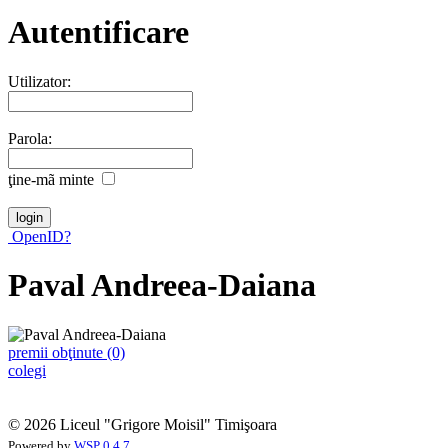
Autentificare
Utilizator:
Parola:
ţine-mã minte
OpenID?
Paval Andreea-Daiana
premii obţinute (0)
colegi
© 2026 Liceul "Grigore Moisil" Timişoara
Powered by
WSP 0.4.7